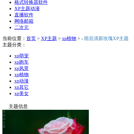
格式转换器软件
XP主题动漫
直播软件
网络邮箱
二次元
当前位置：
首页
>
XP主题
>
xp植物
> -
雨后清新玫瑰XP主题
主题分类：
xp萌宠
xp跑车
xp风景
xp植物
xp动漫
xp其它
xp美女
主题信息