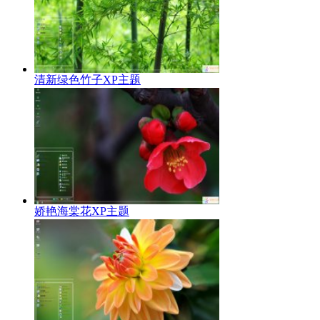
清新绿色竹子XP主题
娇艳海棠花XP主题