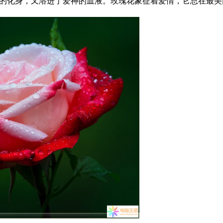
的化身，又溶进了爱神的血液。玫瑰花象征着爱情，它总在最美