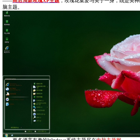
——
雨后清新玫瑰XP主题
，玫瑰花集爱与美于一身，既是美神
脑主题。