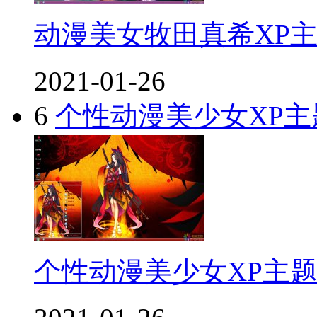
动漫美女牧田真希XP
2021-01-26
6
个性动漫美少女XP主
个性动漫美少女XP主