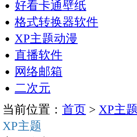
好看卡通壁纸
格式转换器软件
XP主题动漫
直播软件
网络邮箱
二次元
当前位置：
首页
>
XP主
XP主题