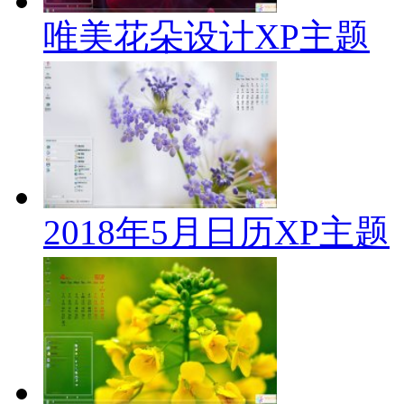
唯美花朵设计XP主题
2018年5月日历XP主题