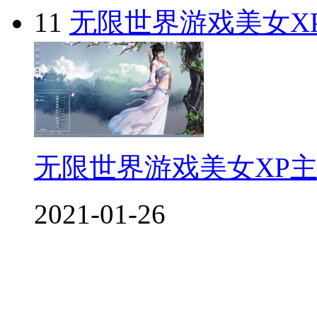
11
无限世界游戏美女X
无限世界游戏美女XP
2021-01-26