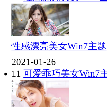
性感漂亮美女Win7主题
2021-01-26
11
可爱乖巧美女Win7