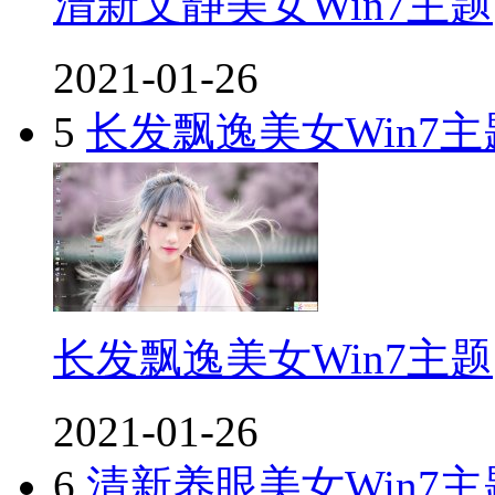
清新文静美女Win7主题
2021-01-26
5
长发飘逸美女Win7主
长发飘逸美女Win7主题
2021-01-26
6
清新养眼美女Win7主