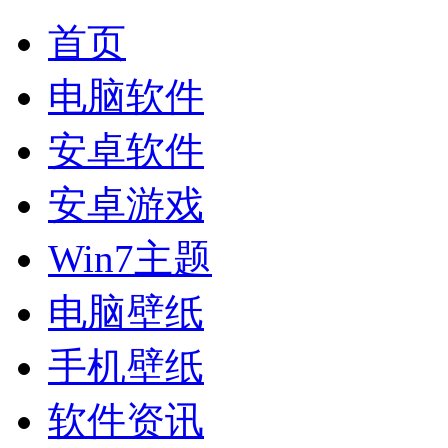
首页
电脑软件
安卓软件
安卓游戏
Win7主题
电脑壁纸
手机壁纸
软件资讯