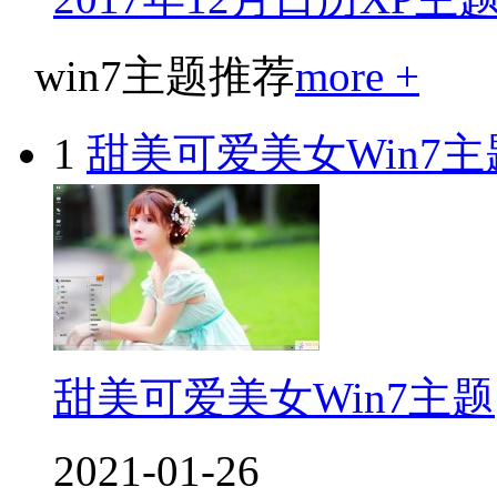
win7主题推荐
more +
1
甜美可爱美女Win7主
甜美可爱美女Win7主题
2021-01-26