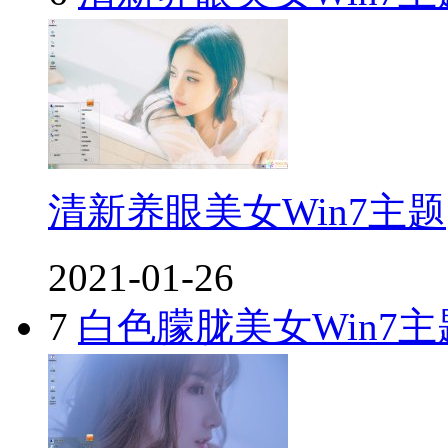
清新养眼美女Win7主题
2021-01-26
7
白色朦胧美女Win7主