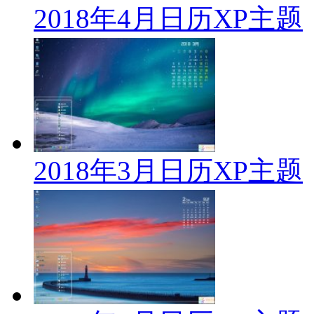
2018年4月日历XP主题
2018年3月日历XP主题