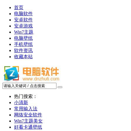
首页
电脑软件
安卓软件
安卓游戏
Win7主题
电脑壁纸
手机壁纸
软件资讯
收藏本站
热门搜索：
小清新
常用输入法
网络安全软件
Win7主题美女
好看卡通壁纸