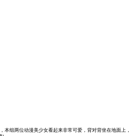
，本组两位动漫美少女看起来非常可爱，背对背坐在地面上，