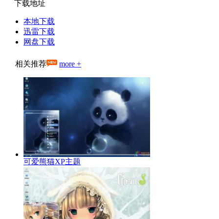
下载地址
本地下载
迅雷下载
网盘下载
相关推荐
more +
可爱熊猫XP主题