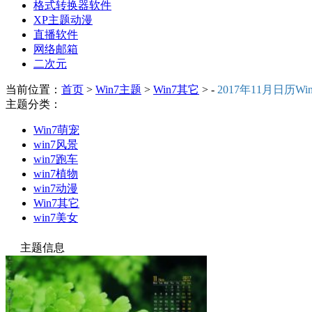
格式转换器软件
XP主题动漫
直播软件
网络邮箱
二次元
当前位置：
首页
>
Win7主题
>
Win7其它
> -
2017年11月日历Wi
主题分类：
Win7萌宠
win7风景
win7跑车
win7植物
win7动漫
Win7其它
win7美女
主题信息