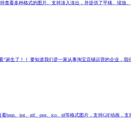
持查看多种格式的图片。支持淡入淡出，并提供了平移、缩放、全
看"诞生了！！ 要知道我们是一家从事淘宝店铺运营的企业，我们
看bmp、jpg、gif、png、ico、tif等格式图片，支持G