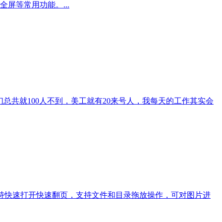
屏等常用功能。...
总共就100人不到，美工就有20来号人，我每天的工作其实会
IF动画，支持快速打开快速翻页，支持文件和目录拖放操作，可对图片进