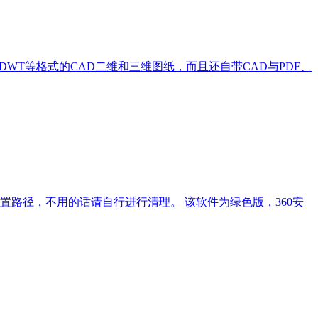
WT等格式的CAD二维和三维图纸，而且还自带CAD与PDF、
Shop下，您也可以更改配置路径，不用的话请自行进行清理。 该软件为绿色版，360安