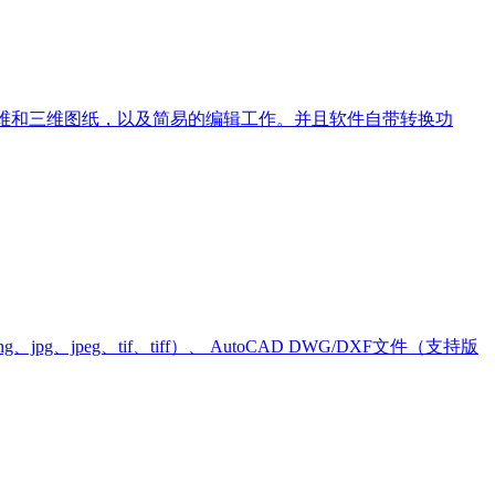
D二维和三维图纸，以及简易的编辑工作。并且软件自带转换功
jpeg、tif、tiff）、 AutoCAD DWG/DXF文件（支持版