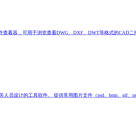
件查看器，可用于浏览查看DWG、DXF、DWT等格式的CA
设计的工具软件。 提供常用图片文件（psd、bmp、gif、png、jpg、