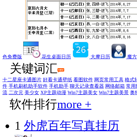
色免费版
花生桌面日历
大摩日历
魔方
关键词汇
十二星座卡通图片
好看卡通壁纸
看图软件
网页常用工具
格式
件
手机刷机助手软件
手机助手
聊天记录查看器
网络邮箱
常用
流
二次元
美少女
XP主题动漫
Win7主题美女
Win7主题美景
奥
软件排行
more +
1
外虎百年写真挂历