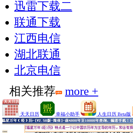
迅雷下载二
联通下载
江西电信
湖北联通
北京电信
相关推荐
more +
天天日历
幸福小助手
人生日历 Beta版