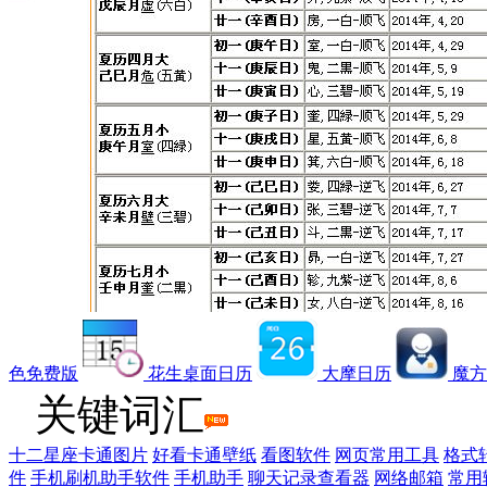
色免费版
花生桌面日历
大摩日历
魔方
关键词汇
十二星座卡通图片
好看卡通壁纸
看图软件
网页常用工具
格式
件
手机刷机助手软件
手机助手
聊天记录查看器
网络邮箱
常用