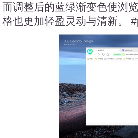
而调整后的蓝绿渐变色使浏
格也更加轻盈灵动与清新。 #p