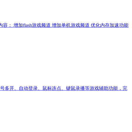
001更新内容： 增加flash游戏频道 增加单机游戏频道 优化内存加速功能
号多开、自动登录、鼠标连点、键鼠录播等游戏辅助功能，完