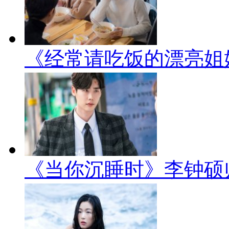
《经常请吃饭的漂亮姐
《当你沉睡时》李钟硕