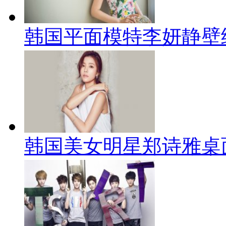
韩国平面模特李妍静壁
韩国美女明星郑诗雅桌