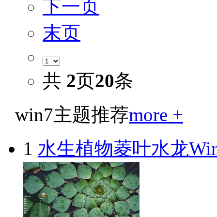
下一页
末页
共
2
页
20
条
win7主题推荐
more +
1
水生植物菱叶水龙Wi