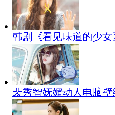
韩剧《看见味道的少女
裴秀智妩媚动人电脑壁