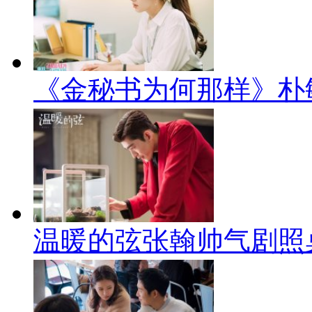
《金秘书为何那样》朴
温暖的弦张翰帅气剧照