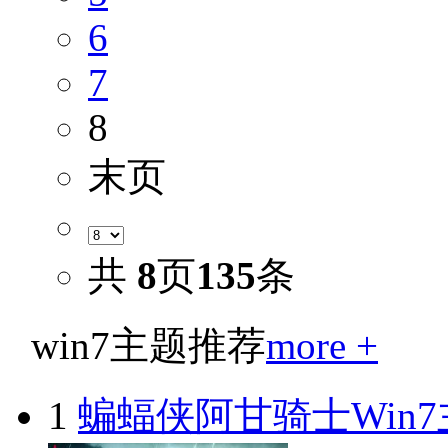
6
7
8
末页
共
8
页
135
条
win7主题推荐
more +
1
蝙蝠侠阿甘骑士Win7