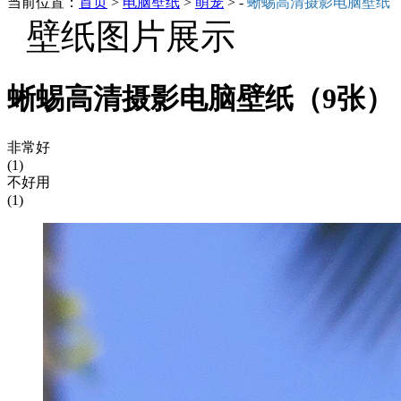
当前位置：
首页
>
电脑壁纸
>
萌宠
> -
蜥蜴高清摄影电脑壁纸
壁纸图片展示
蜥蜴高清摄影电脑壁纸（9张）
非常好
(1)
不好用
(1)