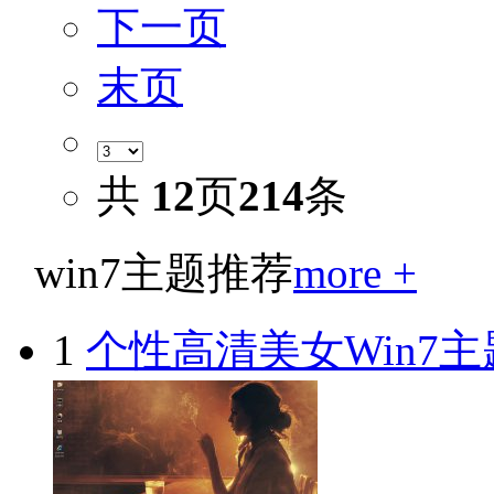
下一页
末页
共
12
页
214
条
win7主题推荐
more +
1
个性高清美女Win7主