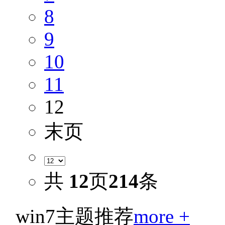
8
9
10
11
12
末页
共
12
页
214
条
win7主题推荐
more +