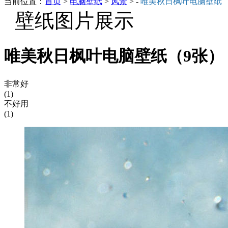
当前位置：
首页
>
电脑壁纸
>
风景
> -
唯美秋日枫叶电脑壁纸
壁纸图片展示
唯美秋日枫叶电脑壁纸（9张）
非常好
(1)
不好用
(1)