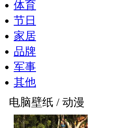
体育
节日
家居
品牌
军事
其他
电脑壁纸 / 动漫