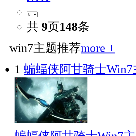
共
9
页
148
条
win7主题推荐
more +
1
蝙蝠侠阿甘骑士Win7
蝙蝠侠阿甘骑士Win7