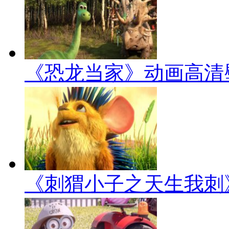
《恐龙当家》动画高清
《刺猬小子之天生我刺