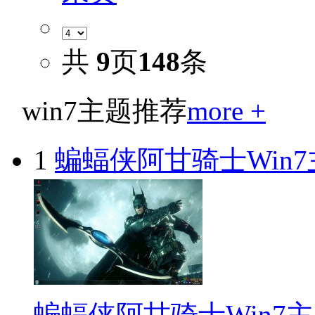
共
9
页
148
条
win7主题推荐
more +
1
蝙蝠侠阿甘骑士Win7
蝙蝠侠阿甘骑士Win7