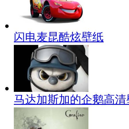
闪电麦昆酷炫壁纸
马达加斯加的企鹅高清