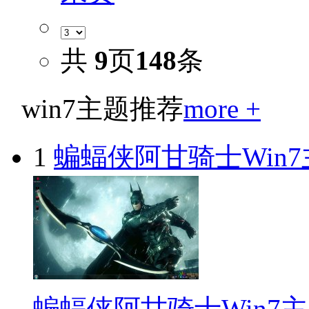
共
9
页
148
条
win7主题推荐
more +
1
蝙蝠侠阿甘骑士Win7
蝙蝠侠阿甘骑士Win7