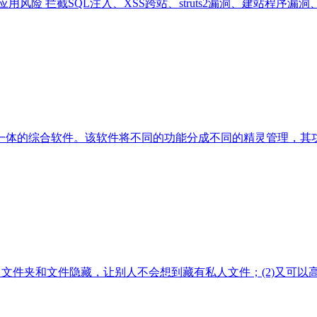
风险 拦截SQL注入、XSS跨站、struts2漏洞、建站程序漏洞
一体的综合软件。该软件将不同的功能分成不同的精灵管理，其
、文件夹和文件隐藏，让别人不会想到藏有私人文件；(2)又可以