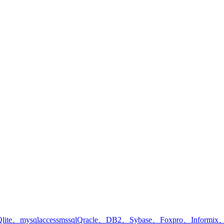
laccessmssqlQracle、DB2、Syba
se、Foxpro、Inf