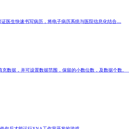
可以保证医生快速书写病历，将电子病历系统与医院信息化结合....
向自动填充数据，并可设置数据范围，保留的小数位数，及数据个数。
包后才能运行XNA工作室开发的游戏。...