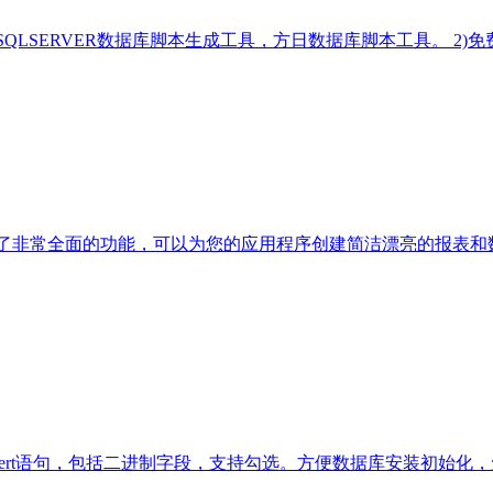
SQLSERVER数据库脚本生成工具，方日数据库脚本工具。 2)免
格控件，提供了非常全面的功能，可以为您的应用程序创建简洁漂亮的报表和
nsert语句，包括二进制字段，支持勾选。方便数据库安装初始化，免