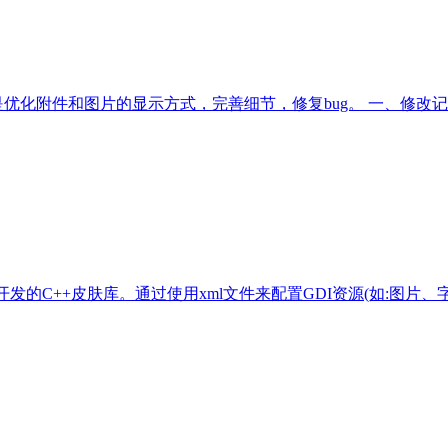
是优化附件和图片的显示方式，完善细节，修复bug。 一、修改
件界面开发的C++皮肤库。通过使用xm
l文件来配置GDI资源(如:图