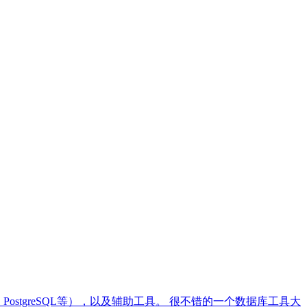
ormix、PostgreSQL等），以及辅助工具。 很不错的一个数据库工具大