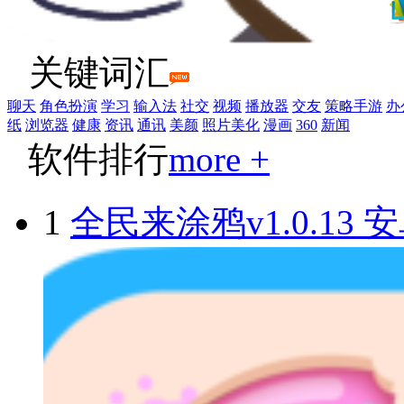
关键词汇
聊天
角色扮演
学习
输入法
社交
视频
播放器
交友
策略手游
办
纸
浏览器
健康
资讯
通讯
美颜
照片美化
漫画
360
新闻
软件排行
more +
1
全民来涂鸦v1.0.13 