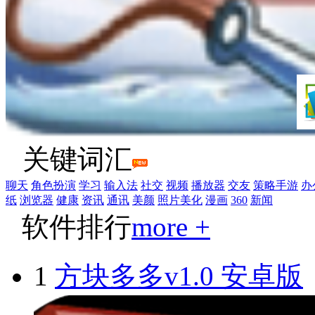
关键词汇
聊天
角色扮演
学习
输入法
社交
视频
播放器
交友
策略手游
办
纸
浏览器
健康
资讯
通讯
美颜
照片美化
漫画
360
新闻
软件排行
more +
1
方块多多v1.0 安卓版