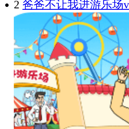
2
爸爸不让我进游乐场v1