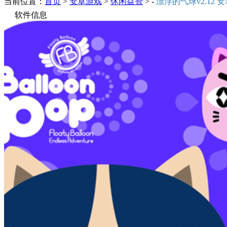
当前位置：
首页
>
安卓游戏
>
休闲益智
> -
漂浮的气球v2.12 
软件信息