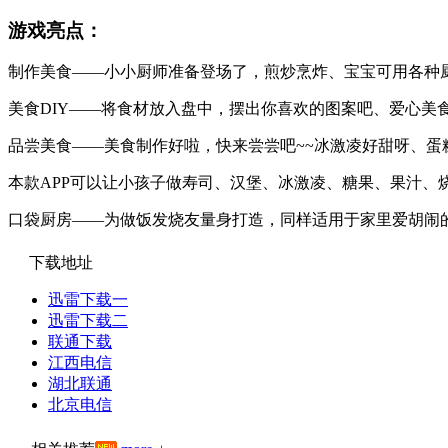
游戏亮点：
制作美食——小小厨师准备登场了，煎炒烹炸、宝宝可用各种
美食DIY——将食材放入盘中，摆出你喜欢的图案吧、爱心美
品尝美食——美食制作好啦，快来尝尝吧~~冰激凌好甜呀、
本款APP可以让小孩子做寿司、汉堡、冰激凌、糖果、果汁、
口袋厨房——为做饭发烧友量身打造，同样适用于家里爱胡闹
下载地址
迅雷下载一
迅雷下载二
联通下载
江西电信
湖北联通
北京电信